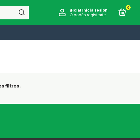
0
¡Hola!
Iniciá sesión
O podés registrarte
 filtros.