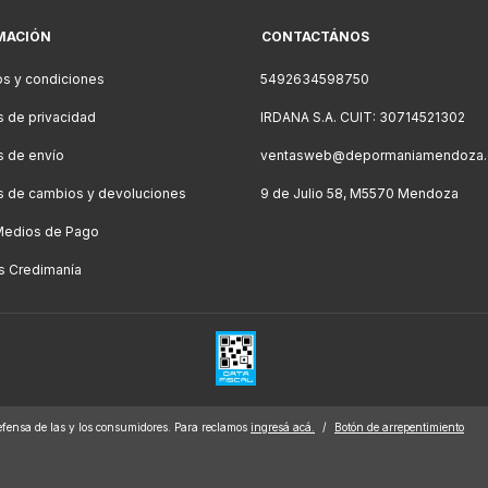
MACIÓN
CONTACTÁNOS
s y condiciones
5492634598750
as de privacidad
IRDANA S.A. CUIT: 30714521302
as de envío
ventasweb@depormaniamendoza.
as de cambios y devoluciones
9 de Julio 58, M5570 Mendoza
Medios de Pago
s Credimanía
fensa de las y los consumidores. Para reclamos
ingresá acá.
/
Botón de arrepentimiento