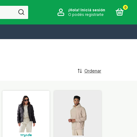
0
¡Hola!
Iniciá sesión
O podés registrarte
Ordenar