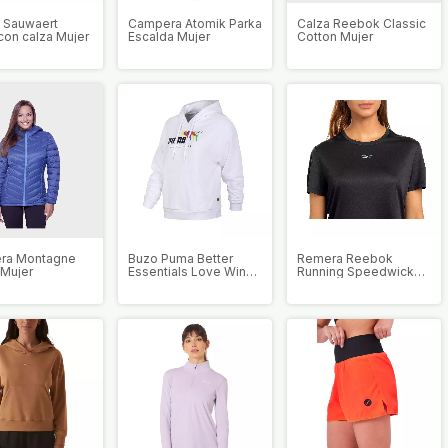
a Sauwaert
Campera Atomik Parka
Calza Reebok Classic
con calza Mujer
Escalda Mujer
Cotton Mujer
ra Montagne
Buzo Puma Better
Remera Reebok
 Mujer
Essentials Love Wins
Running Speedwick
TR ADP Mujer
Mujer