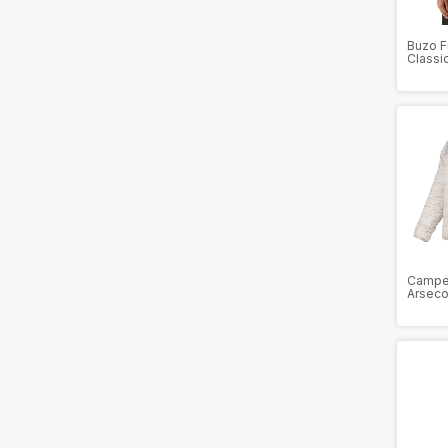
Buzo F
Classi
Mujer
Campe
Arseco