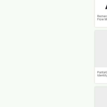
Remera
Flow M
Pantal
Identi
Mujer