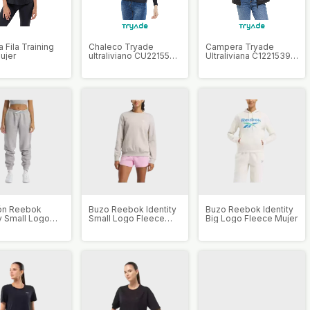
 Fila Training
Chaleco Tryade
Campera Tryade
ujer
ultraliviano CU221550
Ultraliviana C1221539
Mujer
Mujer
ón Reebok
Buzo Reebok Identity
Buzo Reebok Identity
ty Small Logo
Small Logo Fleece
Big Logo Fleece Mujer
Mujer