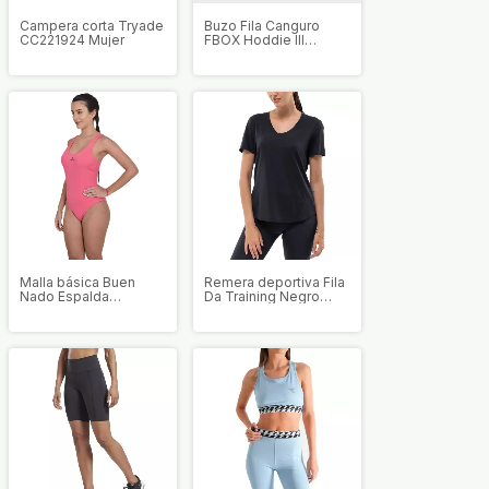
Campera corta Tryade
Buzo Fila Canguro
CC221924 Mujer
FBOX Hoddie III
Unisex
Malla básica Buen
Remera deportiva Fila
Nado Espalda
Da Training Negro
Mariposa Mujer
Mujer