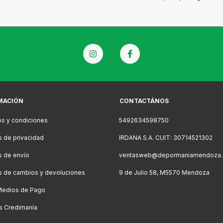
MACIÓN
CONTACTÁNOS
s y condiciones
5492634598750
as de privacidad
IRDANA S.A. CUIT: 30714521302
as de envío
ventasweb@depormaniamendoza.
as de cambios y devoluciones
9 de Julio 58, M5570 Mendoza
Medios de Pago
s Credimanía