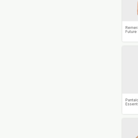
Remera
Future
Pantalo
Essenti