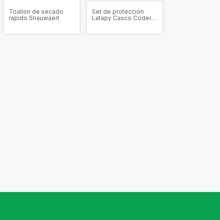
Toallon de secado
Set de protección
rapido Snauwaert
Latapy Casco Codera
y Rodilleras Junior