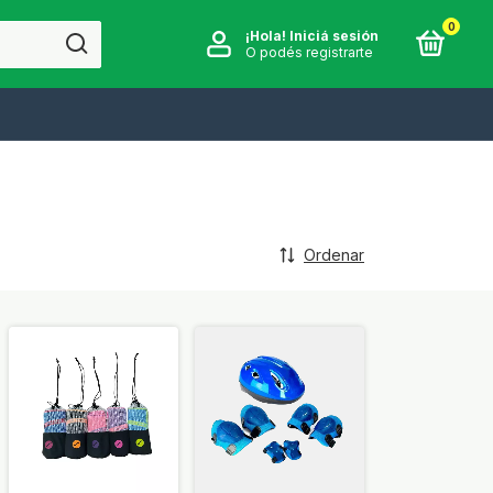
0
¡Hola!
Iniciá sesión
O podés registrarte
Ordenar