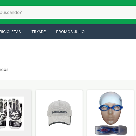
BICICLETAS
TRYADE
PROMOS JULIO
icos