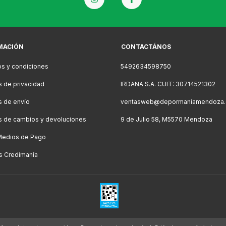
MACIÓN
CONTACTÁNOS
s y condiciones
5492634598750
as de privacidad
IRDANA S.A. CUIT: 30714521302
as de envío
ventasweb@depormaniamendoza.
as de cambios y devoluciones
9 de Julio 58, M5570 Mendoza
Medios de Pago
s Credimanía