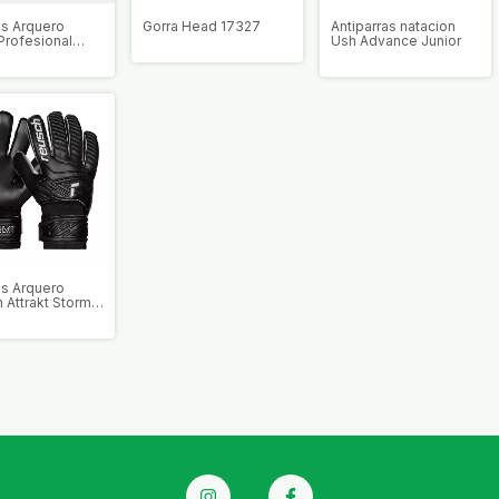
s Arquero
Gorra Head 17327
Antiparras natacion
Profesional
Ush Advance Junior
s Arquero
 Attrakt Storm
y Junior