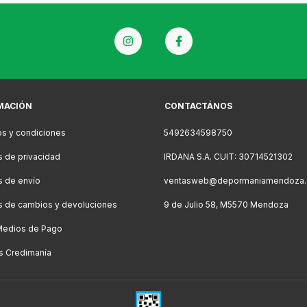
MACIÓN
CONTACTÁNOS
s y condiciones
5492634598750
as de privacidad
IRDANA S.A. CUIT: 30714521302
as de envío
ventasweb@depormaniamendoza.
as de cambios y devoluciones
9 de Julio 58, M5570 Mendoza
Medios de Pago
s Credimanía