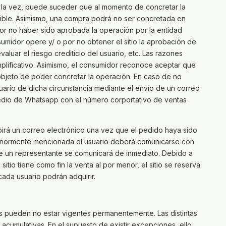
la vez, puede suceder que al momento de concretar la
ible. Asimismo, una compra podrá no ser concretada en
por no haber sido aprobada la operación por la entidad
sumidor opere y/ o por no obtener el sitio la aprobación de
valuar el riesgo crediticio del usuario, etc. Las razones
mplificativo. Asimismo, el consumidor reconoce aceptar que
l objeto de poder concretar la operación. En caso de no
suario de dicha circunstancia mediante el envío de un correo
medio de Whatsapp con el número corportativo de ventas
birá un correo electrónico una vez que el pedido haya sido
eriormente mencionada el usuario deberá comunicarse con
e un representante se comunicará de inmediato. Debido a
itio tiene como fin la venta al por menor, el sitio se reserva
 cada usuario podrán adquirir.
as pueden no estar vigentes permanentemente. Las distintas
acumulativas. En el supuesto de existir excepciones, ello