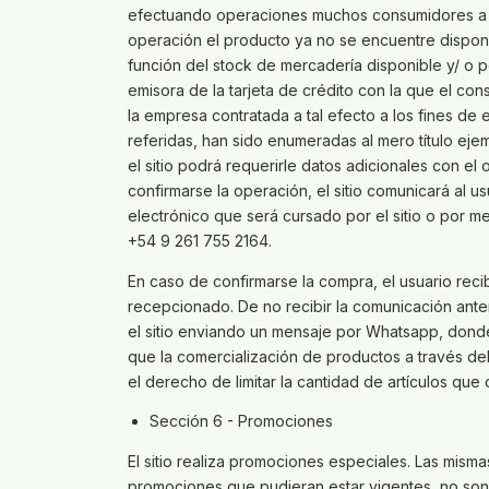
efectuando operaciones muchos consumidores a 
operación el producto ya no se encuentre dispon
función del stock de mercadería disponible y/ o 
emisora de la tarjeta de crédito con la que el con
la empresa contratada a tal efecto a los fines de e
referidas, han sido enumeradas al mero título eje
el sitio podrá requerirle datos adicionales con e
confirmarse la operación, el sitio comunicará al u
electrónico que será cursado por el sitio o por 
+54 9 261 755 2164.
En caso de confirmarse la compra, el usuario reci
recepcionado. De no recibir la comunicación ant
el sitio enviando un mensaje por Whatsapp, dond
que la comercialización de productos a través del s
el derecho de limitar la cantidad de artículos que
Sección 6 - Promociones
El sitio realiza promociones especiales. Las mism
promociones que pudieran estar vigentes, no son 