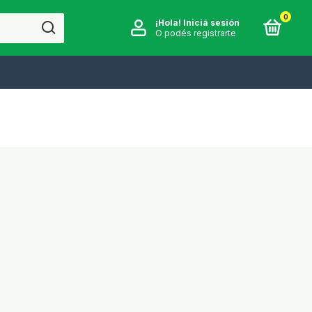
0
¡Hola!
Iniciá sesión
O podés registrarte