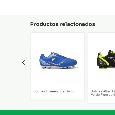
Productos relacionados
t Star Junior
Botines Filament Star Junior
Botines Athix T
Verde Fluor Jun