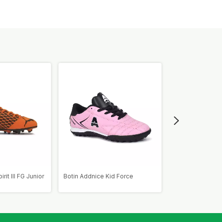
it III FG Junior
Botin Addnice Kid Force
Botin Addnice J