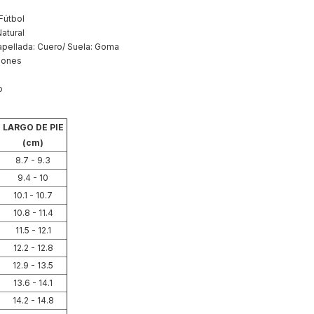
Fútbol
Natural
pellada: Cuero/ Suela: Goma
dones
o
LARGO DE PIE
(cm)
8.7 - 9.3
9.4 - 10
10.1 - 10.7
10.8 - 11.4
11.5 - 12.1
12.2 - 12.8
12.9 - 13.5
13.6 - 14.1
14.2 - 14.8