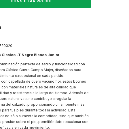
n
720020
a Clasico LT Negro Blanco Junior
ombinación perfecta de estilo y funcionalidad con
dora Clásico Cuero Campo Mujer, diseñados para
dimiento excepcional en cada partido.
con capellada de cuero vacuno flor, estos botines
 con materiales naturales de alta calidad que
ilidad y resistencia a lo largo del tiempo. Además de
uero natural vacuno contribuye a regular la
erna del calzado, proporcionando un ambiente más
para tus pies durante toda la actividad. Esta
nica no sólo aumenta la comodidad, sino que también
la presión sobre el pie, permitiéndote reaccionar con
 eficacia en cada movimiento.