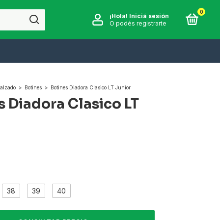
0
¡Hola!
Iniciá sesión
O podés registrarte
alzado
>
Botines
>
Botines Diadora Clasico LT Junior
s Diadora Clasico LT
38
39
40