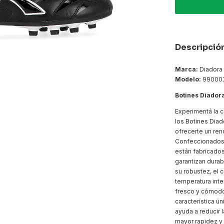
Descripció
Marca:
Diadora
Modelo:
99000
Botines Diador
Experimentá la c
los Botines Dia
ofrecerte un ren
Confeccionados 
están fabricados
garantizan durab
su robustez, el c
temperatura int
fresco y cómodo 
característica ú
ayuda a reducir 
mayor rapidez y