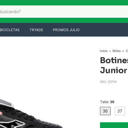
BICICLETAS
TRYADE
PROMOS JULIO
Inicio
>
Niños
>
C
Botine
Junior
SKU:
23744
Talle:
36
36
37