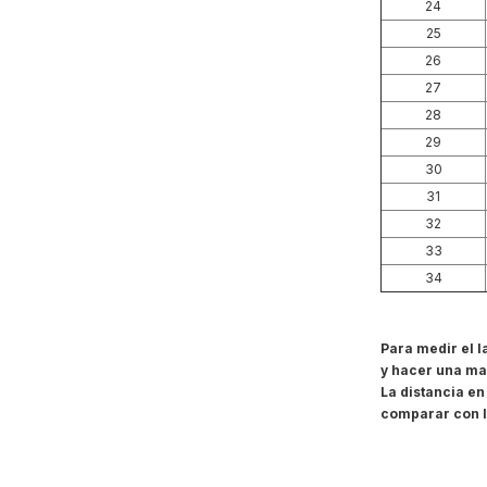
24
25
26
27
28
29
30
31
32
33
34
Para medir el l
y hacer una mar
La distancia en
comparar con l