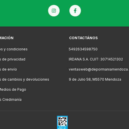
MACIÓN
CONTACTÁNOS
s y condiciones
5492634598750
as de privacidad
IRDANA S.A. CUIT: 30714521302
as de envío
ventasweb@depormaniamendoza.
as de cambios y devoluciones
9 de Julio 58, M5570 Mendoza
Medios de Pago
s Credimanía