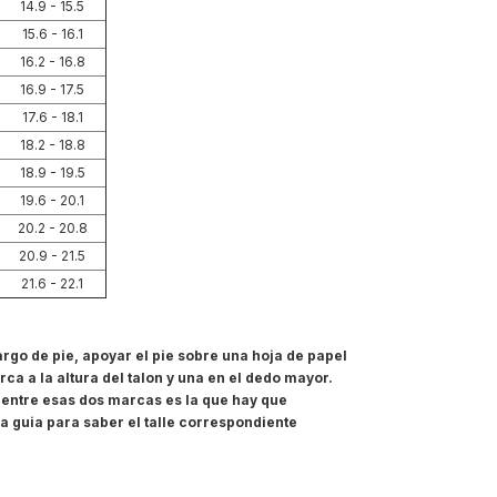
14.9 - 15.5
15.6 - 16.1
16.2 - 16.8
16.9 - 17.5
17.6 - 18.1
18.2 - 18.8
18.9 - 19.5
19.6 - 20.1
20.2 - 20.8
20.9 - 21.5
21.6 - 22.1
argo de pie, apoyar el pie sobre una hoja de papel
ca a la altura del talon y una en el dedo mayor.
 entre esas dos marcas es la que hay que
a guia para saber el talle correspondiente