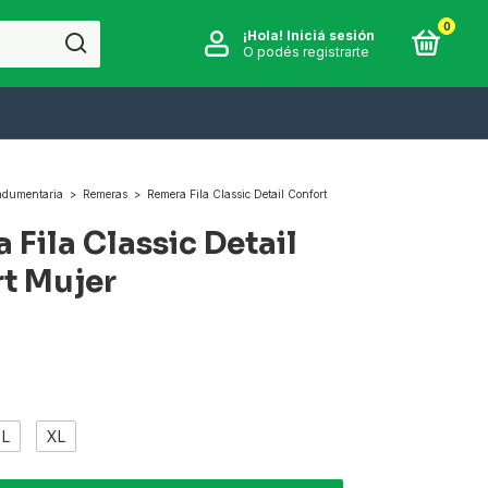
0
¡Hola!
Iniciá sesión
O podés registrarte
ndumentaria
>
Remeras
>
Remera Fila Classic Detail Confort
 Fila Classic Detail
t Mujer
L
XL