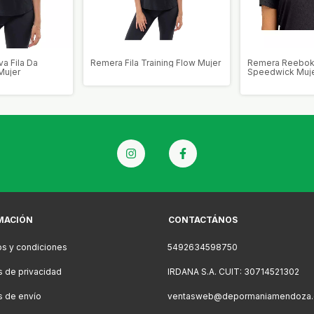
a Fila Da
Remera Fila Training Flow Mujer
Remera Reebok
Mujer
Speedwick Muj
MACIÓN
CONTACTÁNOS
s y condiciones
5492634598750
as de privacidad
IRDANA S.A. CUIT: 30714521302
as de envío
ventasweb@depormaniamendoza.