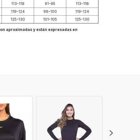
113-118
91-95
113-118
119-124
96-100
119-124
125-130
101-105
125-130
on aproximadas y están expresadas en