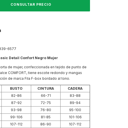
n
839-6577
assic Detail Confort Negro Mujer
rta de mujer, confeccionada en tejido de punto de
calce COMFORT, tiene escote redondo y mangas
cación de marca Fila F-box bordado al tono.
BUSTO
CINTURA
CADERA
82-86
66-71
83-88
87-92
72-75
89-94
93-98
76-80
95-100
99-106
81-85
101-106
107-112
86-90
107-112