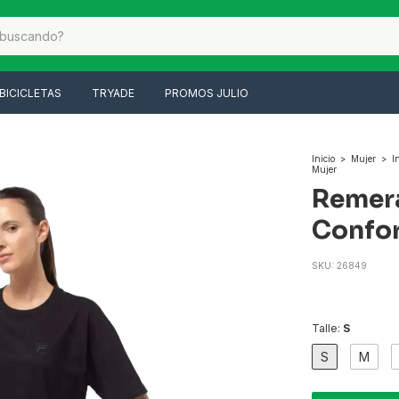
BICICLETAS
TRYADE
PROMOS JULIO
Inicio
>
Mujer
>
I
Mujer
Remera
Confor
SKU:
26849
Talle:
S
S
M