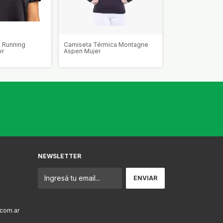
 Running
Camiseta Térmica Montagne
Remera Fila Vita
er
Aspen Mujer
NEWSLETTER
com.ar