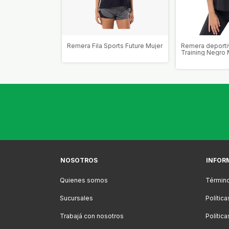
ica Montagne
Remera Fila Sports Future Mujer
Remera deportiv
Training Negro 
NOSOTROS
INFOR
Quienes somos
Término
Sucursales
Polític
Trabajá con nosotros
Polític