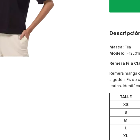
Descripció
Marca:
Fila
Modelo:
F12L01
Remera Fila Cl
Remera manga co
algodón. Es de 
cortas. Identifi
TALLE
XS
S
M
L
XL